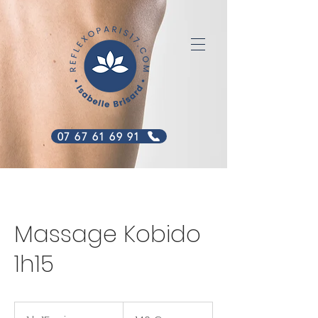
07 67 61 69 91
Massage Kobido
1h15
140
euros