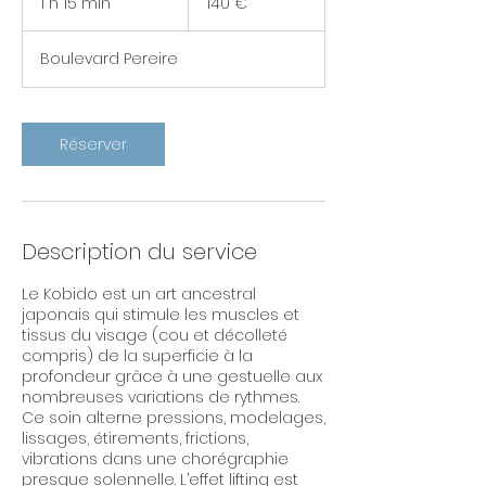
1 h 15 min
1
140 €
1
5
Boulevard Pereire
m
i
n
Réserver
Description du service
Le Kobido est un art ancestral
japonais qui stimule les muscles et
tissus du visage (cou et décolleté
compris) de la superficie à la
profondeur grâce à une gestuelle aux
nombreuses variations de rythmes.
Ce soin alterne pressions, modelages,
lissages, étirements, frictions,
vibrations dans une chorégraphie
presque solennelle. L’effet lifting est