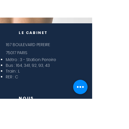
LE CABINET
167 BOULEVARD PEREIRE
75017 PARIS
Métro : 3 - Station Pereire
Bus : 164, 341, 92, 93, 43
Train : L
RER : C
NOUS
CONTACTER
07 67 61 69 91