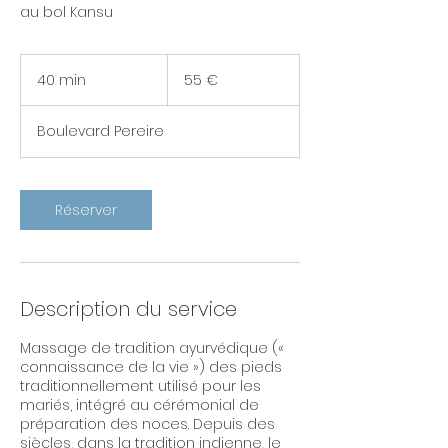
au bol Kansu
55
euros
40 min
4
55 €
0
m
Boulevard Pereire
i
n
Réserver
Description du service
Massage de tradition ayurvédique («
connaissance de la vie ») des pieds
traditionnellement utilisé pour les
mariés, intégré au cérémonial de
préparation des noces. Depuis des
siècles, dans la tradition indienne, le