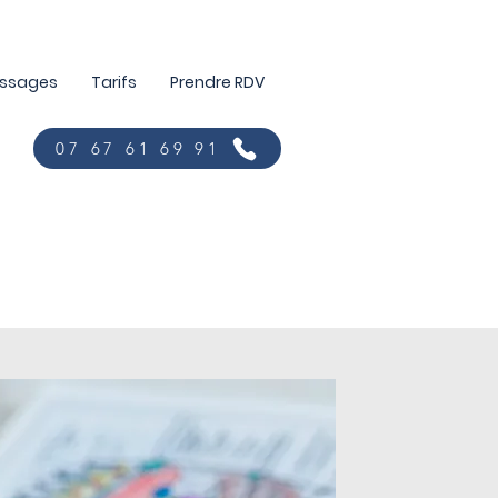
assages
Tarifs
Prendre RDV
07 67 61 69 91