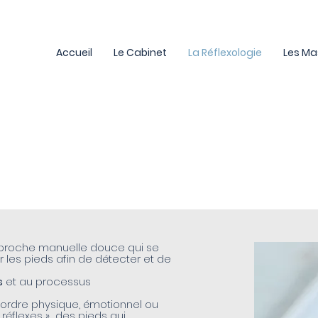
Accueil
Le Cabinet
La Réflexologie
Les M
approche manuelle douce qui se
 les pieds afin de détecter et de
s
et au processus
sordre physique, émotionnel ou
« réflexes » des pieds qui