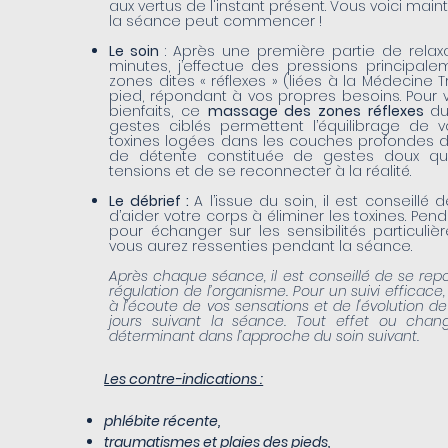
aux vertus de l'instant présent. Vous voici mai
la séance peut commencer !
Le soin
: Après une première partie de relax
minutes, j’effectue des pressions principal
zones dites « réflexes » (liées à la Médecine 
pied, répondant à vos propres besoins. Pour 
bienfaits, ce
massage des zones réflexes
du
gestes ciblés permettent l’équilibrage de v
toxines logées dans les couches profondes de
de détente constituée de gestes doux qu
tensions et de se reconnecter à la réalité.
Le débrief :
A l’issue du soin, il est conseillé
d’aider votre corps à éliminer les toxines. Pe
pour échanger sur les sensibilités particuli
vous aurez ressenties pendant la séance.
Après chaque séance, il est conseillé de se rep
régulation de l’organisme. Pour un suivi efficace,
à l’écoute de vos sensations et de l'évolution 
jours suivant la séance. Tout effet ou cha
déterminant dans l’approche du soin suivant.
Les contre-indications :
phlébite récente,
traumatismes et plaies des pieds,