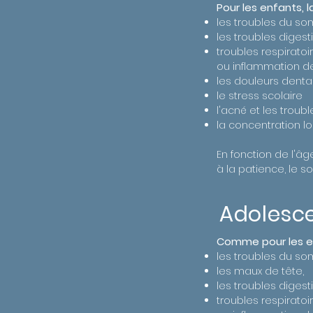
Pour les enfants, l
les troubles du so
les troubles digest
troubles respirato
ou inflammation d
les douleurs denta
le stress scolaire
l'acné et les troub
la concentration l
En fonction de l'â
à la patience, le s
Adolesc
Comme pour les enf
les troubles du so
les maux de tête,
les troubles digest
troubles respirato