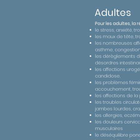
Adultes
Pour les adultes, la 
le stress, anxiété, 
les maux de tête, tr
les nombreuses affe
asthme, congestion
les dérèglements du 
désordres intestinau
les affections urogén
candidose,
les problèmes fémini
accouchement, tro
les affections de l
les troubles circula
jambes lourdes, cr
les allergies, ecz
les douleurs cervica
musculaires
le déséquilibre pon