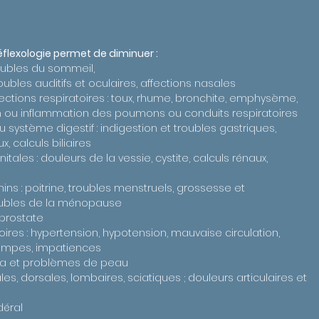
réflexologie permet de diminuer :
troubles du sommeil,
oubles auditifs et oculaires, affections nasales
ctions respiratoires : toux, rhume, bronchite, emphysème,
 ou inflammation des poumons ou conduits respiratoires
système digestif : indigestion et troubles gastriques,
x, calculs biliaires
itales : douleurs de la vessie, cystite, calculs rénaux,
ns : poitrine, troubles menstruels, grossesse et
ubles de la ménopause
a prostate
toires : hypertension, hypotension, mauvaise circulation,
ampes, impatiences
éma et problèmes de peau
les, dorsales, lombaires, sciatiques ; douleurs articulaires et
déral