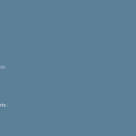
ude
ts :