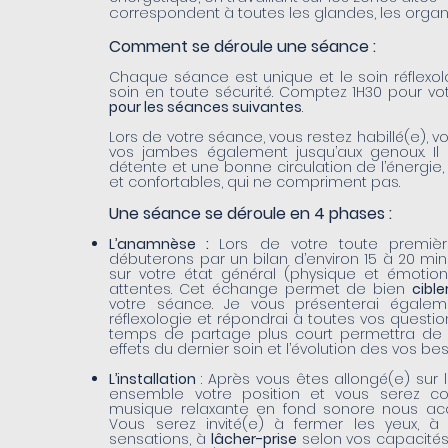
correspondent à toutes les glandes, les organe
Comment se déroule une séance :
Chaque séance est unique et le soin réflexo
soin en toute sécurité. Comptez 1H30 pour v
pour les séances suivantes
.
Lors de votre séance, vous restez habillé(e), v
vos jambes également jusqu’aux genoux. Il 
détente et une bonne circulation de l’énergi
et confortables, qui ne compriment pas.
Une séance se déroule en 4 phases :
L’anamnèse :
Lors de votre toute premièr
débuterons par un bilan d’environ 15 à 20 mi
sur votre état général (physique et émotion
attentes. Cet échange permet de bien
cibl
votre séance. Je vous présenterai égaleme
réflexologie et répondrai à toutes vos questio
temps de partage plus court permettra de c
effets du dernier soin et l’évolution des vos bes
L’installation
: Après vous êtes allongé(e) sur 
ensemble votre position et vous serez couv
musique relaxante en fond sonore nous a
Vous serez invité(e) à fermer les yeux, 
sensations, à
lâcher-prise
selon vos capacités 