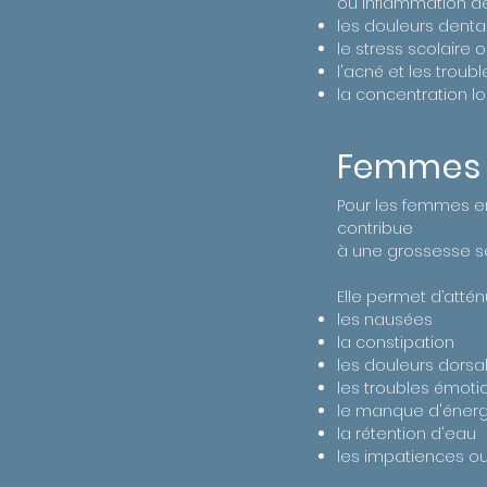
ou inflammation d
les douleurs denta
le stress scolaire 
l'acné et les troub
la concentration l
Femmes 
Pour les femmes en
contribue
à une grossesse s
Elle permet d’atténu
les nausées
la constipation
les douleurs dorsa
les troubles émoti
le manque d'énerg
la rétention d'eau
les impatiences o