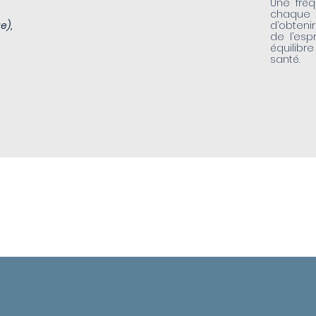
Une fré
chaque
e),
d’obteni
de l’espr
équilibr
santé.