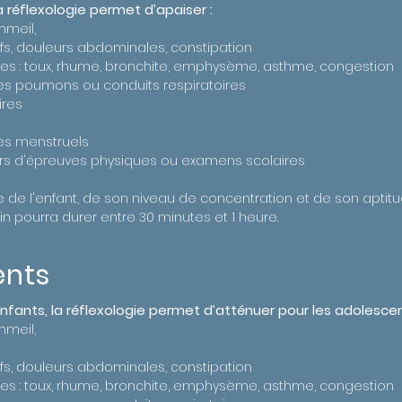
a réflexologie permet d’apaiser :
mmeil,
ifs, douleurs abdominales, constipation
ires : toux, rhume, bronchite, emphysème, asthme, congestion
es poumons ou conduits respiratoires
ires
les menstruels
ors d'épreuves physiques ou examens scolaires
ge de l'enfant, de son niveau de concentration et de son aptit
oin pourra durer entre 30 minutes et 1 heure.
ents
ants, la réflexologie permet d’atténuer pour les adolescen
mmeil,
ifs, douleurs abdominales, constipation
ires : toux, rhume, bronchite, emphysème, asthme, congestion