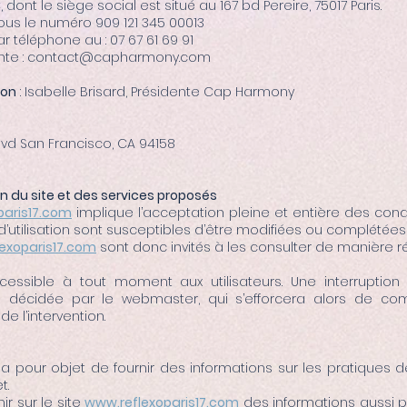
 dont le siège social est situé au 167 bd Pereire, 75017 Paris.
ous le numéro 909 121 345 00013
 téléphone au : 07 67 61 69 91
vante : contact@capharmony.com
ion
: Isabelle Brisard, Présidente Cap Harmony
Blvd San Francisco, CA 94158
on du site et des services proposés
paris17.com
implique l’acceptation pleine et entière des condit
d’utilisation sont susceptibles d’être modifiées ou complétée
exoparis17.com
sont donc invités à les consulter de manière ré
essible à tout moment aux utilisateurs. Une interruptio
is décidée par le webmaster, qui s’efforcera alors de c
de l’intervention.
a pour objet de fournir des informations sur les pratiques 
t.
r sur le site
www.reflexoparis17.com
des informations aussi pr