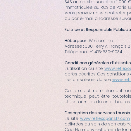
SAS au capital social de 1 000 €,
Immatriculée au RCS de Paris s
Vous pouvez nous contacter par
ou par e-mail à l’adresse sui
Editrice et Responsable Publicat
Hébergeur
: Wix.com Inc.
Adresse : 500 Terry A François 
Téléphone : +1 415-639-9034
Conditions générales d’utilisati
L’utilisation du site
www.reflexo
après décrites. Ces conditions 
Les utilisateurs du site
www.refl
Ce site est normalement acc
technique peut être toutefo
utilisateurs les dates et heures 
Description des services fournis
Le site
www.reflexoparis17.com
délivrées au sein de son cabine
Cap Harmony s’efforce de fourni