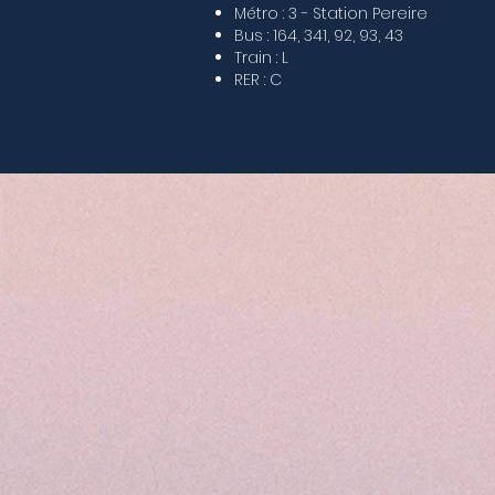
Métro : 3 - Station Pereire
Bus : 164, 341, 92, 93, 43
Train : L
RER : C