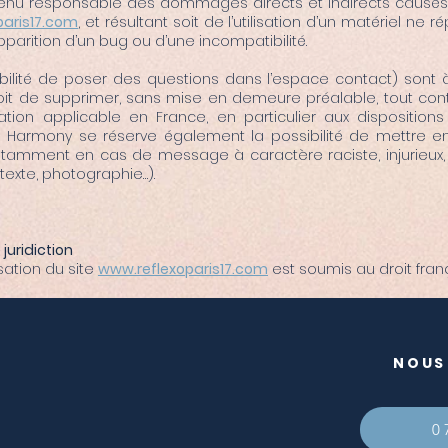
nu responsable des dommages directs et indirects causés au m
paris17.com
, et résultant soit de l’utilisation d’un matériel ne
apparition d’un bug ou d’une incompatibilité.
bilité de poser des questions dans l’espace contact) sont à l
oit de supprimer, sans mise en demeure préalable, tout c
lation applicable en France, en particulier aux disposition
Harmony se réserve également la possibilité de mettre en 
 notamment en cas de message à caractère raciste, injurieux
(texte, photographie…).
 juridiction
lisation du site
www.reflexoparis17.com
est soumis au droit fran
NOUS
0