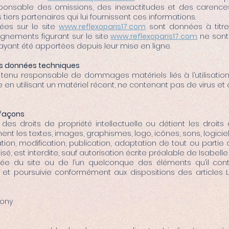
ponsable des omissions, des inexactitudes et des carences
 tiers partenaires qui lui fournissent ces informations.
uées sur le site
www.reflexoparis17.com
sont données à titre 
seignements figurant sur le site
www.reflexoparis17.com
ne sont 
ayant été apportées depuis leur mise en ligne.
les données techniques
 tenu responsable de dommages matériels liés à l’utilisation du
 en utilisant un matériel récent, ne contenant pas de virus e
efaçons
des droits de propriété intellectuelle ou détient les droits
nt les textes, images, graphismes, logo, icônes, sons, logiciel
tion, modification, publication, adaptation de tout ou partie
sé, est interdite, sauf autorisation écrite préalable de Isabelle 
isée du site ou de l’un quelconque des éléments qu’il c
n et poursuivie conformément aux dispositions des articles 
mony