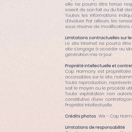
elle ne pourra être tenue res
soient de son fait ou du fait des
Toutes les informations indiq
d’évoluer. Par ailleurs, les ren
sous réserve de modifications 
Limitations contractuelles sur 
Le site Internet ne pourra être
site s’engage à accéder au site
génération mis-à-jour.
Propriété intellectuelle et contr
Cap Harmony est propriétaire 
accessibles sur le site, notamme
Toute reproduction, représenta
soit le moyen ou le procédé utili
Toute exploitation non autor
constitutive d’une contrefaço
Propriété Intellectuelle.
Crédits photos
:
Wix – Cap Har
Limitations de responsabilité