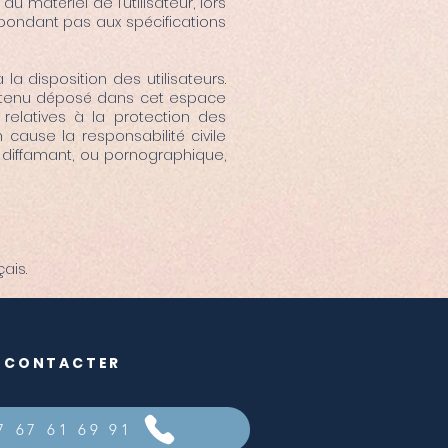
atériel de l’utilisateur, lors
 répondant pas aux spécifications
a disposition des utilisateurs.
ontenu déposé dans cet espace
s relatives à la protection des
cause la responsabilité civile
, diffamant, ou pornographique,
çais.
 CONTACTER
7 67 61 69 91