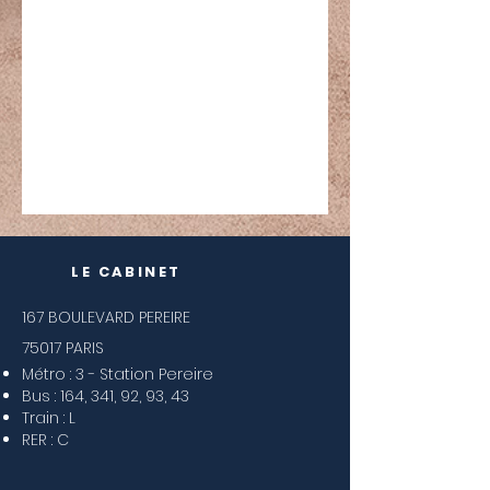
LE CABINET
167 BOULEVARD PEREIRE
75017 PARIS
Métro : 3 - Station Pereire
Bus : 164, 341, 92, 93, 43
Train : L
RER : C