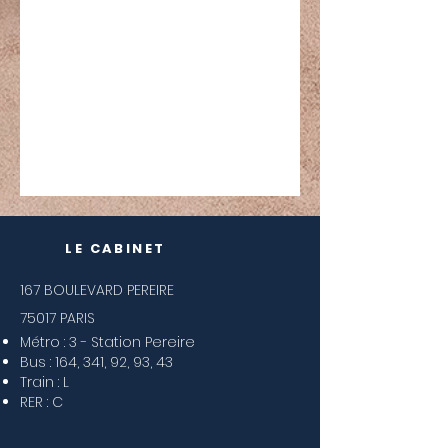
LE CABINET
167 BOULEVARD PEREIRE
75017 PARIS
Métro : 3 - Station Pereire
Bus : 164, 341, 92, 93, 43
Train : L
RER : C