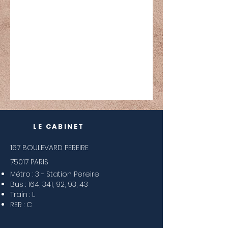
LE CABINET
167 BOULEVARD PEREIRE
75017 PARIS
Métro : 3 - Station Pereire
Bus : 164, 341, 92, 93, 43
Train : L
RER : C