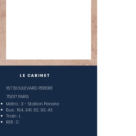
LE CABINET
167 BOULEVARD PEREIRE
75017 PARIS
Métro : 3 - Station Pereire
Bus : 164, 341, 92, 93, 43
Train : L
RER : C