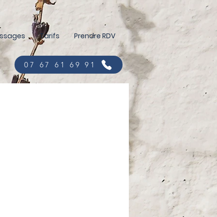
assages
Tarifs
Prendre RDV
07 67 61 69 91